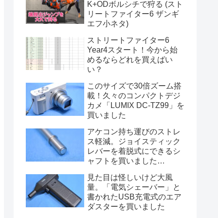
K+ODボルシチで狩る (スト
リートファイター6 ザンギ
エフ小ネタ)
ストリートファイター6
Year4スタート！今から始
めるならどれを買えばい
い？
このサイズで30倍ズーム搭
載！久々のコンパクトデジ
カメ「LUMIX DC-TZ99」を
買いました
アケコン持ち運びのストレ
ス軽減。ジョイスティック
レバーを着脱式にできるシ
ャフトを買いました
(TIKITAKA FTG 磁気吸着シ
見た目は怪しいけど大風
フトレバー)
量。「電気シェーバー」と
書かれたUSB充電式のエア
ダスターを買いました