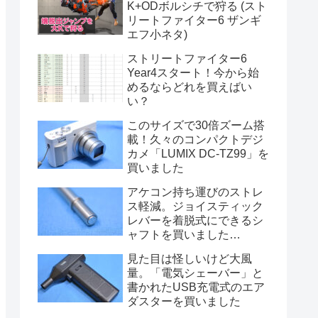
K+ODボルシチで狩る (スト
リートファイター6 ザンギ
エフ小ネタ)
ストリートファイター6
Year4スタート！今から始
めるならどれを買えばい
い？
このサイズで30倍ズーム搭
載！久々のコンパクトデジ
カメ「LUMIX DC-TZ99」を
買いました
アケコン持ち運びのストレ
ス軽減。ジョイスティック
レバーを着脱式にできるシ
ャフトを買いました
(TIKITAKA FTG 磁気吸着シ
見た目は怪しいけど大風
フトレバー)
量。「電気シェーバー」と
書かれたUSB充電式のエア
ダスターを買いました