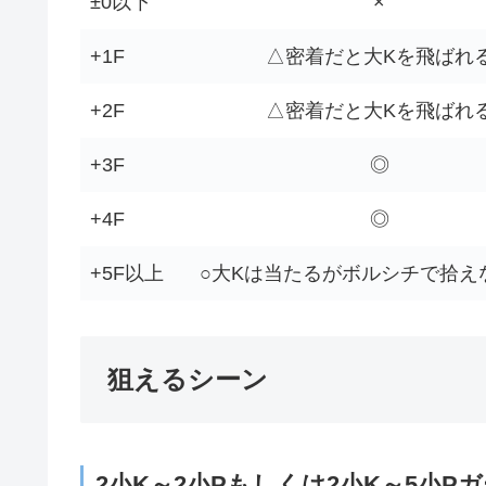
±0以下
×
+1F
△密着だと大Kを飛ばれ
+2F
△密着だと大Kを飛ばれ
+3F
◎
+4F
◎
+5F以上
○大Kは当たるがボルシチで拾え
狙えるシーン
2小K～2小Pもしくは2小K～5小P