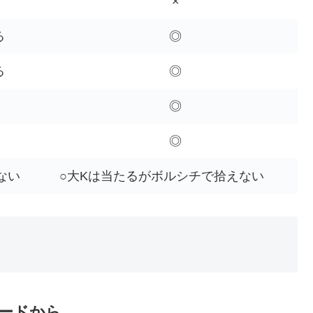
×
る
◎
る
◎
◎
◎
ない
○大Kは当たるがボルシチで拾えない
ガードから