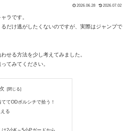
2026.06.28
2026.07.02
キャラです。
きるだけ逃がしたくないのですが、実際はジャンプで
負わせる方法を少し考えてみました。
狙ってみてください。
次
当ててODボルシチで拾う！
狙える
くは2小K～5小Pガードから