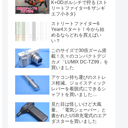
K+ODボルシチで狩る (スト
リートファイター6 ザンギ
エフ小ネタ)
ストリートファイター6
Year4スタート！今から始
めるならどれを買えばい
い？
このサイズで30倍ズーム搭
載！久々のコンパクトデジ
カメ「LUMIX DC-TZ99」を
買いました
アケコン持ち運びのストレ
ス軽減。ジョイスティック
レバーを着脱式にできるシ
ャフトを買いました
(TIKITAKA FTG 磁気吸着シ
見た目は怪しいけど大風
フトレバー)
量。「電気シェーバー」と
書かれたUSB充電式のエア
ダスターを買いました