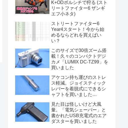
K+ODボルシチで狩る (スト
リートファイター6 ザンギ
エフ小ネタ)
ストリートファイター6
Year4スタート！今から始
めるならどれを買えばい
い？
このサイズで30倍ズーム搭
載！久々のコンパクトデジ
カメ「LUMIX DC-TZ99」を
買いました
アケコン持ち運びのストレ
ス軽減。ジョイスティック
レバーを着脱式にできるシ
ャフトを買いました
(TIKITAKA FTG 磁気吸着シ
見た目は怪しいけど大風
フトレバー)
量。「電気シェーバー」と
書かれたUSB充電式のエア
ダスターを買いました