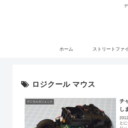
デ
ホーム
ストリートファイ
ロジクール マウス
チ
デジタルガジェット
し
20
とに
リッ